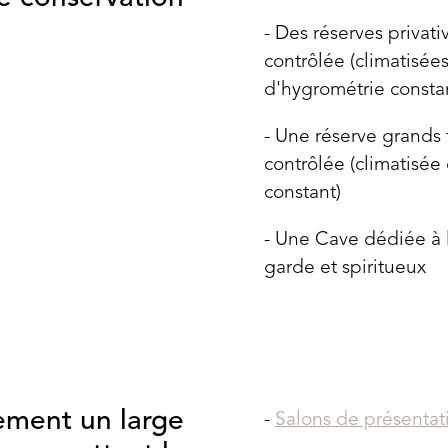
Des réserves privat
contrôlée (climatisée
d'hygrométrie constan
Une réserve grands 
contrôlée (climatisée
constant)
Une Cave dédiée à l
garde et spiritueux
ement un large
Salons de présentat