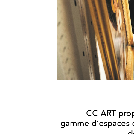
CC ART prop
gamme d’espaces d
d