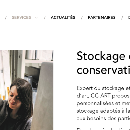
Aller
au
 principale
SERVICES
ACTUALITÉS
PARTENAIRES
contenu
principal
Stockage 
conservat
Expert du stockage e
d’art, CC ART propos
personnalisées et me
stockage adaptés à la
aux besoins des parti