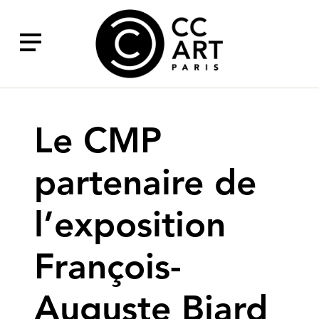
Aller
CCART
au
contenu
principal
Le CMP
partenaire de
l’exposition
François-
Auguste Biard