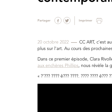
Partager
Imprimer
20 octobre 2022
CC ART, c'est au
plus sur l'art. Au cours des prochaine
Dans ce premier épisode, Clara Rivoll
aux enchères Phillips
, nous révèle la
« ?’??? ???? ê??? ????. ???? ???? ê??? ?