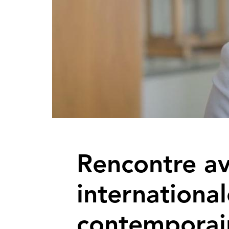
Rencontre ave
internationa
contemporai