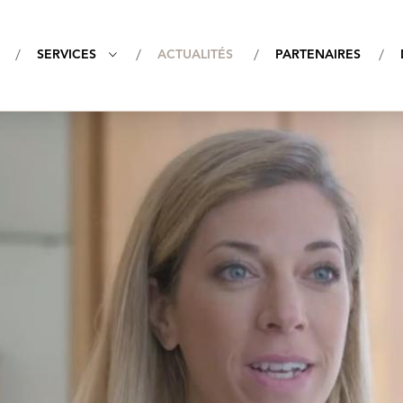
Aller
au
 principale
SERVICES
ACTUALITÉS
PARTENAIRES
contenu
principal