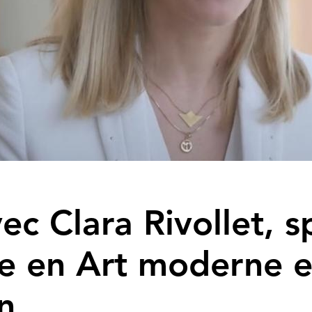
c Clara Rivollet, sp
le en Art moderne e
n