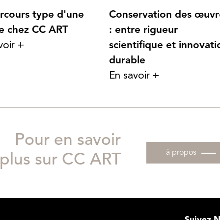
rcours type d'une
Conservation des œuvr
e chez CC ART
: entre rigueur
voir +
scientifique et innovati
durable
En savoir +
Pour en savoir
à propos
plus sur CC ART